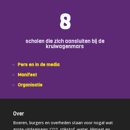
8
scholen die zich aansluiten bij de
kruiwagenmars
Pers en in de media
Manifest
Organisatie
Over
Boeren, burgers en overheden staan voor nogal wat
grote uitdagingen: CO2, stikstof, water, klimaat en